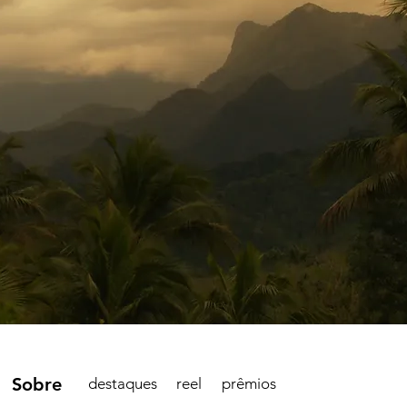
Sobre
destaques
reel
prêmios