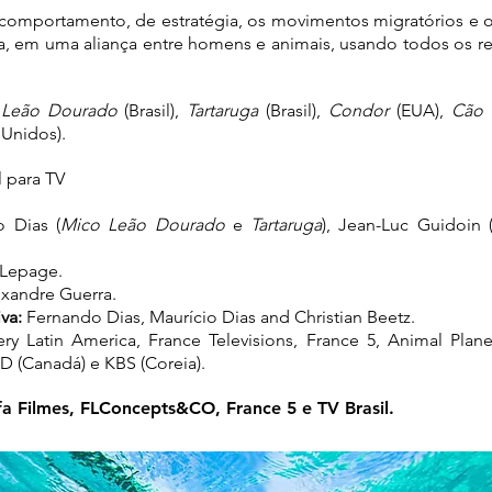
omportamento, de estratégia, os movimentos migratórios e o
ra, em uma aliança entre homens e animais, usando todos os
 Leão Dourado
(Brasil),
Tartaruga
(Brasil),
Condor
(EUA),
Cão 
 Unidos).
l para TV
o Dias (
Mico Leão Dourado
e
Tartaruga
), Jean-Luc Guidoin 
 Lepage.
xandre Guerra.
iva:
Fernando Dias, Maurício Dias and Christian Beetz.
ery Latin America, France Televisions, France 5, Animal Plan
HD (Canadá) e KBS (Coreia).
a Filmes, FLConcepts&CO, France 5 e TV Brasil.