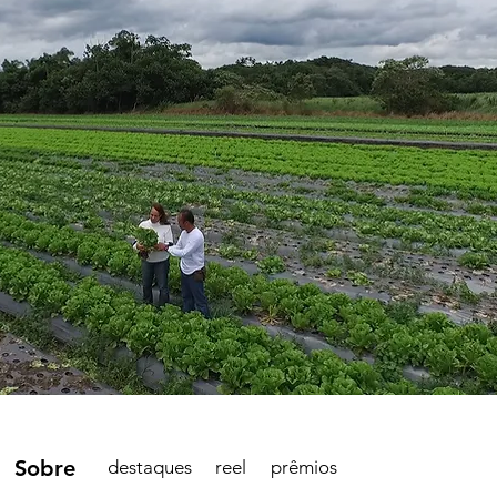
Sobre
destaques
reel
prêmios