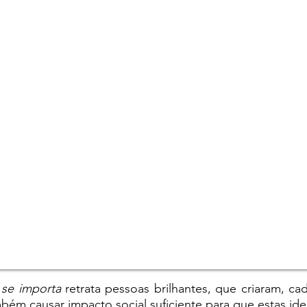
se importa
retrata pessoas brilhantes, que criaram, c
bém causar impacto social suficiente para que estas ide