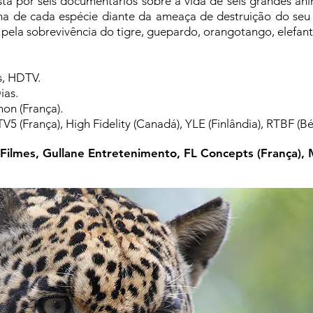
a por seis documentários sobre a vida de seis grandes anim
ama de cada espécie diante da ameaça de destruição do se
pela sobrevivência do tigre, guepardo, orangotango, elefante
s, HDTV.
ias.
on (França).
TV5 (França), High Fidelity (Canadá), YLE (Finlândia), RTBF (Bé
Filmes, Gullane Entretenimento, FL Concepts (França), 